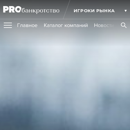
ИГРОКИ РЫНКА
Главное
Каталог компаний
Новости комп
ПУБЛИКАЦИИ
Публикации
МЕРОПРИЯТИЯ
Новости
Статьи
Эксперт PRO
Интервью
Крупные банкротства
Сюжеты
ОБУЧЕНИЯ
Мероприятия
Обучения
Онлайн-обучения
Книги
УСЛУГИ
Игроки рынка
Компании
Персоны
Кейсы
СЕРВИСЫ
Услуги
Услуги
РЕЙТИНГИ