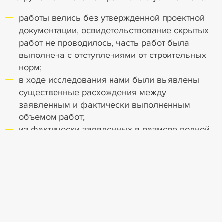
работы велись без утвержденной проектной
документации, освидетельствование скрытых
работ не проводилось, часть работ была
выполнена с отступлениями от строительных
норм;
в ходе исследования нами были выявлены
существенные расхождения между
заявленным и фактически выполненным
объемом работ;
из фактически заявленных в размере полной
стоимости договора, с надлежащим качеством
выполнено не более 45%;
значительная часть работ по устройству
перегородок из ГКЛ, сетей отопления,
холодного и горячего водоснабжения,
электропроводки, стяжки, монтажу окон,
устройству влагозащиты фасада, а также