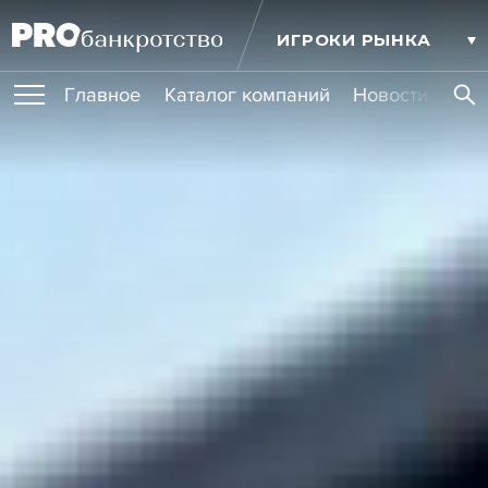
ИГРОКИ РЫНКА
Главное
Каталог компаний
Новости комп
ПУБЛИКАЦИИ
Публикации
МЕРОПРИЯТИЯ
Новости
Статьи
Эксперт PRO
Интервью
Крупные банкротства
Сюжеты
ОБУЧЕНИЯ
Мероприятия
Обучения
Онлайн-обучения
Книги
УСЛУГИ
Игроки рынка
Компании
Персоны
Кейсы
СЕРВИСЫ
Услуги
Услуги
РЕЙТИНГИ