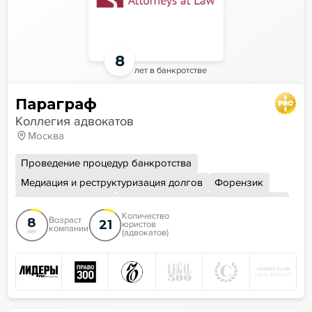
8
лет в банкротстве
Параграф
Коллегия адвокатов
Москва
Проведение процедур банкротства
Медиация и реструктуризация долгов
Форензик
Уголовная защита
Работа со стрессовыми активами
Количество
8
Просветительская и научная деятельность
Возраст
21
юристов
компании
(адвокатов)
лет