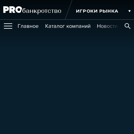
ИГРОКИ РЫНКА
Главное
Каталог компаний
Новости комп
ПУБЛИКАЦИИ
Публикации
МЕРОПРИЯТИЯ
Новости
Статьи
Эксперт PRO
Интервью
Крупные банкротства
Сюжеты
ОБУЧЕНИЯ
Мероприятия
Обучения
Онлайн-обучения
Книги
УСЛУГИ
Игроки рынка
Компании
Персоны
Кейсы
СЕРВИСЫ
Услуги
Услуги
РЕЙТИНГИ