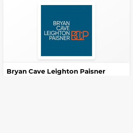
Bryan Cave Leighton Paisner
Юридическая фирма
Москва
Количество
8
Возраст
н/д
юристов
компании
(адвокатов)
лет