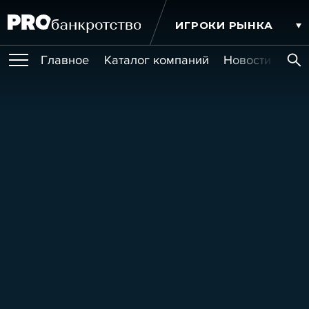
ИГРОКИ РЫНКА
Главное
Каталог компаний
Новости комп
ПУБЛИКАЦИИ
Публикации
МЕРОПРИЯТИЯ
Новости
Статьи
Эксперт PRO
Интервью
Крупные банкротства
Сюжеты
ОБУЧЕНИЯ
Мероприятия
Обучения
Онлайн-обучения
Книги
УСЛУГИ
Игроки рынка
Компании
Персоны
Кейсы
СЕРВИСЫ
Услуги
Услуги
РЕЙТИНГИ