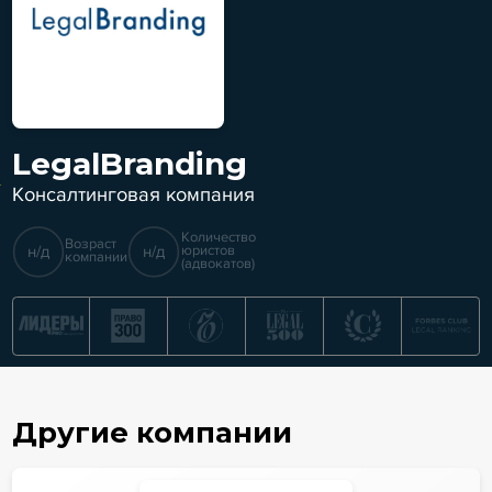
LegalBranding
Консалтинговая компания
Количество
Возраст
н/д
н/д
юристов
компании
(адвокатов)
Другие компании