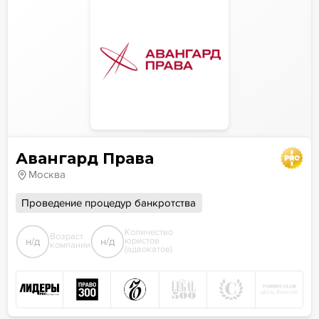
Авангард Права
Москва
Проведение процедур банкротства
Количество
Возраст
н/д
н/д
юристов
компании
(адвокатов)