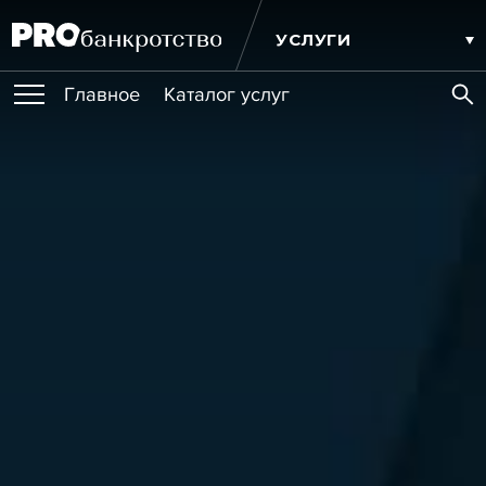
УСЛУГИ
Главное
Каталог услуг
ПУБЛИКАЦИИ
Публикации
МЕРОПРИЯТИЯ
Новости
Статьи
Эксперт PRO
Интервью
Крупные банкротства
Сюжеты
ОБУЧЕНИЯ
Мероприятия
Обучения
Онлайн-обучения
Книги
ИГРОКИ РЫНКА
Игроки рынка
Компании
Персоны
Кейсы
СЕРВИСЫ
Услуги
Услуги
РЕЙТИНГИ