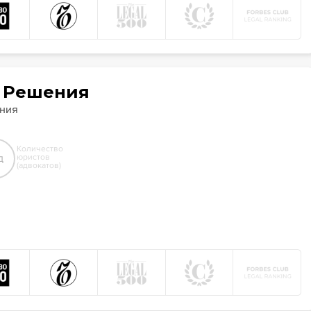
 Решения
ания
Количество
д
юристов
(адвокатов)