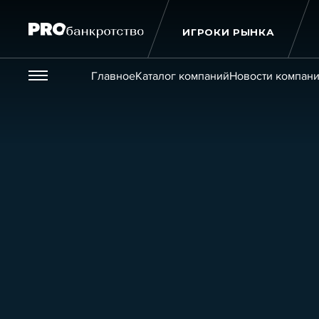
ИГРОКИ РЫНКА
Везде
Главное
Каталог компаний
Новости компан
Публикации
Новости
Статьи
Эксперт PRO
Интервью
Крупн
Мероприятия
Обучения
Онлайн-обучения
К
Игроки рынка
Компании
Персоны
Кейсы
Услуги
Услуги