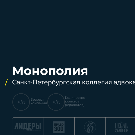
Монополия
Санкт-Петербургская коллегия адвок
Количество
Возраст
н/д
н/д
юристов
компании
(адвокатов)