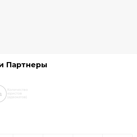
 и Партнеры
Количество
д
юристов
(адвокатов)