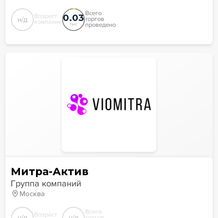
Всего
0.03
Возраст
н/д
торгов
компании
проведено
тыс
Митра-Актив
Группа компаний
Москва
Всего
Возраст
н/д
н/д
торгов