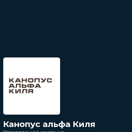
Канопус альфа Киля