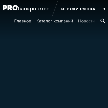
ИГРОКИ РЫНКА
Главное
Каталог компаний
Новости комп
ПУБЛИКАЦИИ
Публикации
МЕРОПРИЯТИЯ
Новости
Статьи
Эксперт PRO
Интервью
Крупные банкротства
Сюжеты
ОБУЧЕНИЯ
Мероприятия
Обучения
Онлайн-обучения
Книги
УСЛУГИ
Игроки рынка
Компании
Персоны
Кейсы
СЕРВИСЫ
Услуги
Услуги
РЕЙТИНГИ