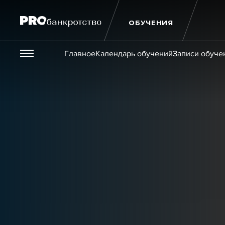
ОБУЧЕНИЯ
Везде
Главное
Календарь обучений
Записи обуче
Публикации
Новости
Статьи
Эксперт PRO
Интервью
Крупн
Мероприятия
Обучения
Онлайн-обучения
К
Игроки рынка
Компании
Персоны
Кейсы
Услуги
Услуги