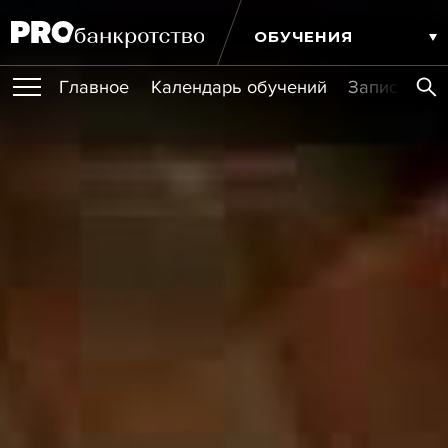
ОБУЧЕНИЯ
Главное
Календарь обучений
Записи обу
ПУБЛИКАЦИИ
Публикации
МЕРОПРИЯТИЯ
Новости
Статьи
Эксперт PRO
Интервью
Крупные банкротства
Сюжеты
ИГРОКИ РЫНКА
Мероприятия
Обучения
Онлайн-обучения
Книги
УСЛУГИ
Игроки рынка
Компании
Персоны
Кейсы
СЕРВИСЫ
Услуги
Услуги
РЕЙТИНГИ