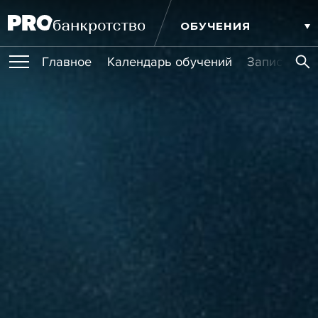
ОБУЧЕНИЯ
Главное
Календарь обучений
Записи обу
ПУБЛИКАЦИИ
Публикации
МЕРОПРИЯТИЯ
Новости
Статьи
Эксперт PRO
Интервью
Крупные банкротства
Сюжеты
ИГРОКИ РЫНКА
Мероприятия
Обучения
Онлайн-обучения
Книги
УСЛУГИ
Игроки рынка
Компании
Персоны
Кейсы
СЕРВИСЫ
Услуги
Услуги
РЕЙТИНГИ