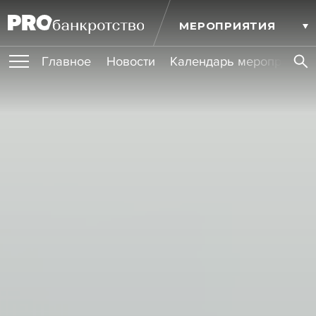
МЕРОПРИЯТИЯ
Главное
Новости
Календарь мероприятий
ПУБЛИКАЦИИ
Публикации
ОБУЧЕНИЯ
Новости
Статьи
Эксперт PRO
Интервью
Крупные банкротства
Сюжеты
ИГРОКИ РЫНКА
Мероприятия
Обучения
Онлайн-обучения
Книги
УСЛУГИ
Игроки рынка
Компании
Персоны
Кейсы
СЕРВИСЫ
Услуги
Услуги
РЕЙТИНГИ