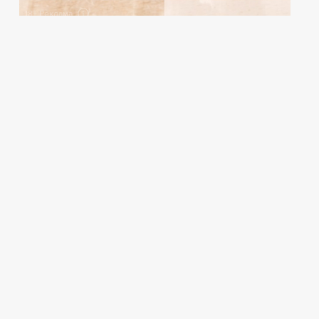
18+ Реклама
Анна
Львова
Руководитель портала
PROбанкротство,
Главный редактор СМИ
Почта
Телефон