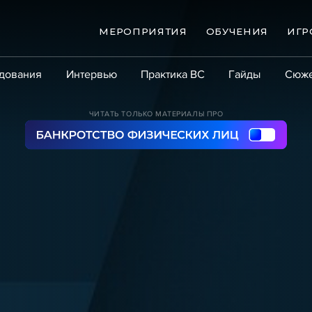
МЕРОПРИЯТИЯ
ОБУЧЕНИЯ
ИГР
дования
Интервью
Практика ВС
Гайды
Сюж
Практика
Сообщество
Эксперт PRO
Крупны
ЧИТАТЬ ТОЛЬКО МАТЕРИАЛЫ ПРО
ые банкротства
Сюжеты
ниги