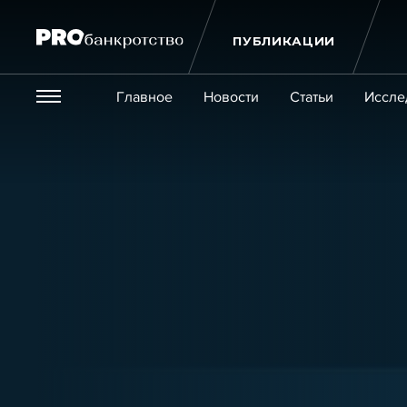
ПУБЛИКАЦИИ
Везде
Главное
Новости
Статьи
Иссле
Экономика и бизнес
Закон
Публикации
Новости
Статьи
Эксперт PRO
Интервью
Крупн
Мероприятия
Обучения
Онлайн-обучения
К
Игроки рынка
Компании
Персоны
Кейсы
Услуги
Услуги