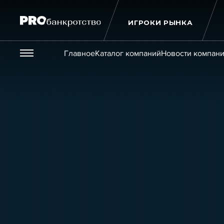
ИГРОКИ РЫНКА
Везде
Главное
Каталог компаний
Новости компан
Публикации
Новости
Статьи
Эксперт PRO
Интервью
Крупн
Мероприятия
Обучения
Онлайн-обучения
К
Игроки рынка
Компании
Персоны
Кейсы
Услуги
Услуги