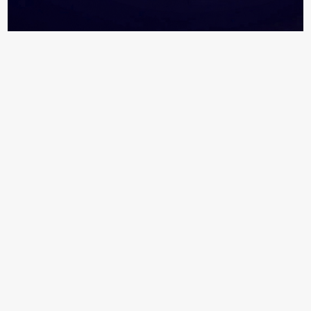
18+ Реклама
Информация раздела "Персоны" формируется
из открытых источников и данных от компаний
Обратитесь ко мне, если
вы хотите:
задать вопрос,
сообщить о неточности,
внести изменения в профиль вашей
компании, кейсы или услуги,