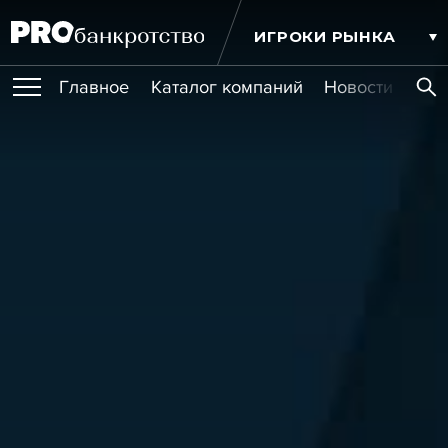
ИГРОКИ РЫНКА
Главное
Каталог компаний
Новости комп
ПУБЛИКАЦИИ
Публикации
МЕРОПРИЯТИЯ
Новости
Статьи
Эксперт PRO
Интервью
Крупные банкротства
Сюжеты
ОБУЧЕНИЯ
Мероприятия
Обучения
Онлайн-обучения
Книги
УСЛУГИ
Игроки рынка
Компании
Персоны
Кейсы
СЕРВИСЫ
Услуги
Услуги
РЕЙТИНГИ