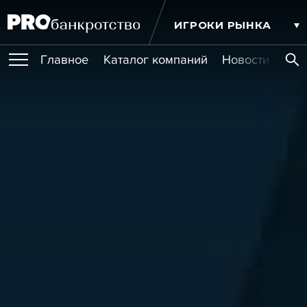
ИГРОКИ РЫНКА
Главное
Каталог компаний
Новости комп
ПУБЛИКАЦИИ
Публикации
МЕРОПРИЯТИЯ
Новости
Статьи
Эксперт PRO
Интервью
Крупные банкротства
Сюжеты
ОБУЧЕНИЯ
Мероприятия
Обучения
Онлайн-обучения
Книги
УСЛУГИ
Игроки рынка
Компании
Персоны
Кейсы
СЕРВИСЫ
Услуги
Услуги
РЕЙТИНГИ