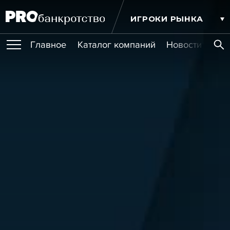
ИГРОКИ РЫНКА
Главное
Каталог компаний
Новости комп
ПУБЛИКАЦИИ
Публикации
МЕРОПРИЯТИЯ
Новости
Статьи
Эксперт PRO
Интервью
Крупные банкротства
Сюжеты
ОБУЧЕНИЯ
Мероприятия
Обучения
Онлайн-обучения
Книги
УСЛУГИ
Игроки рынка
Компании
Персоны
Кейсы
СЕРВИСЫ
Услуги
Услуги
РЕЙТИНГИ