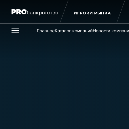
ИГРОКИ РЫНКА
Везде
Главное
Каталог компаний
Новости компан
Публикации
Новости
Статьи
Эксперт PRO
Интервью
Крупн
Мероприятия
Обучения
Онлайн-обучения
К
Игроки рынка
Компании
Персоны
Кейсы
Услуги
Услуги