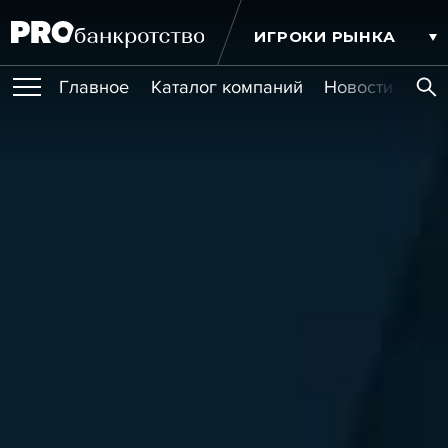
ИГРОКИ РЫНКА
Главное
Каталог компаний
Новости комп
ПУБЛИКАЦИИ
Публикации
МЕРОПРИЯТИЯ
Новости
Статьи
Эксперт PRO
Интервью
Крупные банкротства
Сюжеты
ОБУЧЕНИЯ
Мероприятия
Обучения
Онлайн-обучения
Книги
УСЛУГИ
Игроки рынка
Компании
Персоны
Кейсы
СЕРВИСЫ
Услуги
Услуги
РЕЙТИНГИ