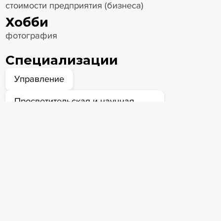
стоимости предприятия (бизнеса)
Хобби
фотография
Специализации
Управление
Просветительская и научная
деятельность
Обучение
Экспертиза
Оценка
Профессиональный опыт
Союз судебных экспертов
«Экспертный совет»
генеральный директор