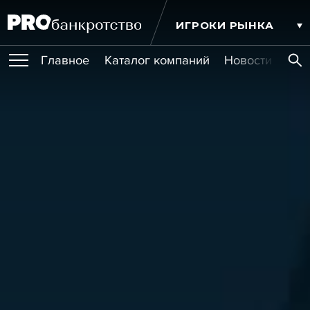
ИГРОКИ РЫНКА
Главное
Каталог компаний
Новости комп
ПУБЛИКАЦИИ
Публикации
МЕРОПРИЯТИЯ
Новости
Статьи
Эксперт PRO
Интервью
Крупные банкротства
Сюжеты
ОБУЧЕНИЯ
Мероприятия
Обучения
Онлайн-обучения
Книги
УСЛУГИ
Игроки рынка
Компании
Персоны
Кейсы
СЕРВИСЫ
Услуги
Услуги
РЕЙТИНГИ