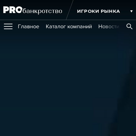
ИГРОКИ РЫНКА
Главное
Каталог компаний
Новости комп
ПУБЛИКАЦИИ
Публикации
МЕРОПРИЯТИЯ
Новости
Статьи
Эксперт PRO
Интервью
Крупные банкротства
Сюжеты
ОБУЧЕНИЯ
Мероприятия
Обучения
Онлайн-обучения
Книги
УСЛУГИ
Игроки рынка
Компании
Персоны
Кейсы
СЕРВИСЫ
Услуги
Услуги
РЕЙТИНГИ