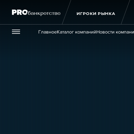
ИГРОКИ РЫНКА
Везде
Главное
Каталог компаний
Новости компан
Публикации
Новости
Статьи
Эксперт PRO
Интервью
Крупн
Мероприятия
Обучения
Онлайн-обучения
К
Игроки рынка
Компании
Персоны
Кейсы
Услуги
Услуги