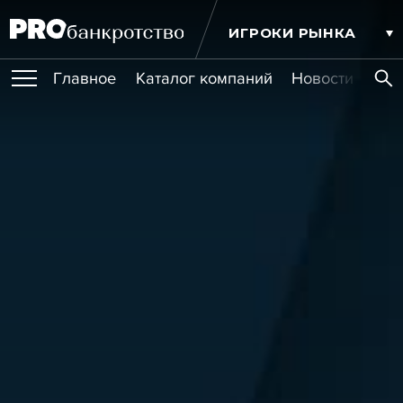
ИГРОКИ РЫНКА
Главное
Каталог компаний
Новости комп
ПУБЛИКАЦИИ
Публикации
МЕРОПРИЯТИЯ
Новости
Статьи
Эксперт PRO
Интервью
Крупные банкротства
Сюжеты
ОБУЧЕНИЯ
Мероприятия
Обучения
Онлайн-обучения
Книги
УСЛУГИ
Игроки рынка
Компании
Персоны
Кейсы
СЕРВИСЫ
Услуги
Услуги
РЕЙТИНГИ