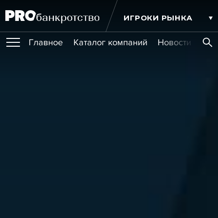
ИГРОКИ РЫНКА
Главное
Каталог компаний
Новости комп
ПУБЛИКАЦИИ
Публикации
МЕРОПРИЯТИЯ
Новости
Статьи
Эксперт PRO
Интервью
Крупные банкротства
Сюжеты
ОБУЧЕНИЯ
Мероприятия
Обучения
Онлайн-обучения
Книги
УСЛУГИ
Игроки рынка
Компании
Персоны
Кейсы
СЕРВИСЫ
Услуги
Услуги
РЕЙТИНГИ