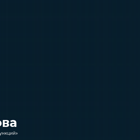
ова
ункций»