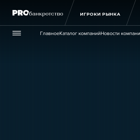
ИГРОКИ РЫНКА
Везде
Главное
Каталог компаний
Новости компан
Публикации
Новости
Статьи
Эксперт PRO
Интервью
Крупн
Мероприятия
Обучения
Онлайн-обучения
К
Игроки рынка
Компании
Персоны
Кейсы
Услуги
Услуги