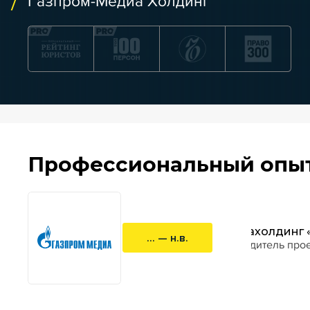
Газпром-Медиа Холдинг
Профессиональный опы
Медиахолдинг 
... — н.в.
руководитель прое