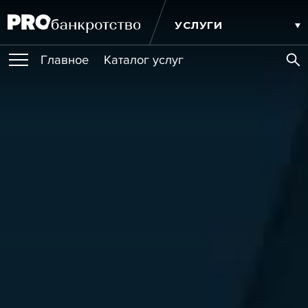
УСЛУГИ
Главное
Каталог услуг
ПУБЛИКАЦИИ
Публикации
МЕРОПРИЯТИЯ
Новости
Статьи
Эксперт PRO
Интервью
Крупные банкротства
Сюжеты
ОБУЧЕНИЯ
Мероприятия
Обучения
Онлайн-обучения
Книги
ИГРОКИ РЫНКА
Игроки рынка
Компании
Персоны
Кейсы
СЕРВИСЫ
Услуги
Услуги
РЕЙТИНГИ