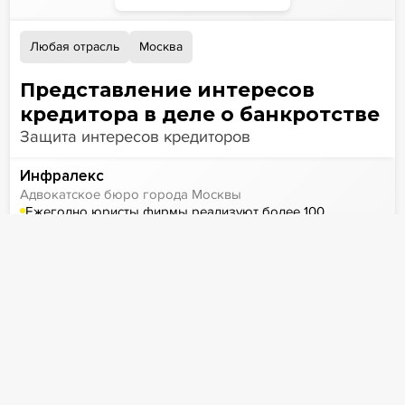
Любая отрасль
Москва
Представление интересов
кредитора в деле о банкротстве
Защита интересов кредиторов
Инфралекс
Адвокатское бюро города Москвы
Ежегодно юристы фирмы реализуют более 100
проектов
Куратор кейса
Артем Кукин
к.ю.н., адвокат, старший партнер
Адвокатское
бюро города Москвы «Инфралекс»