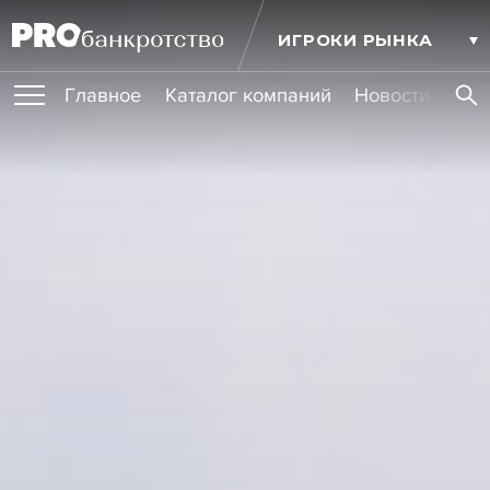
ИГРОКИ РЫНКА
Главное
Каталог компаний
Новости комп
ПУБЛИКАЦИИ
Публикации
МЕРОПРИЯТИЯ
Новости
Статьи
Эксперт PRO
Интервью
Крупные банкротства
Сюжеты
ОБУЧЕНИЯ
Мероприятия
Обучения
Онлайн-обучения
Книги
УСЛУГИ
Игроки рынка
Компании
Персоны
Кейсы
СЕРВИСЫ
Услуги
Услуги
РЕЙТИНГИ