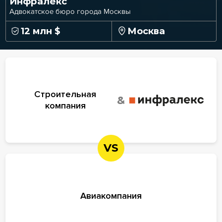
Инфралекс
Адвокатское бюро города Москвы
12 млн $
Москва
Строительная
&
компания
VS
Авиакомпания