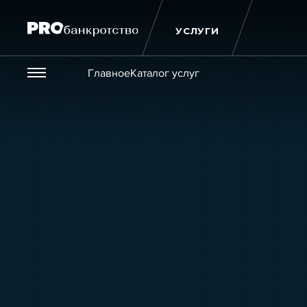
УСЛУГИ
Везде
Главное
Каталог услуг
Публикации
Новости
Статьи
Эксперт PRO
Интервью
Крупн
Мероприятия
Обучения
Онлайн-обучения
К
Игроки рынка
Компании
Персоны
Кейсы
Услуги
Услуги