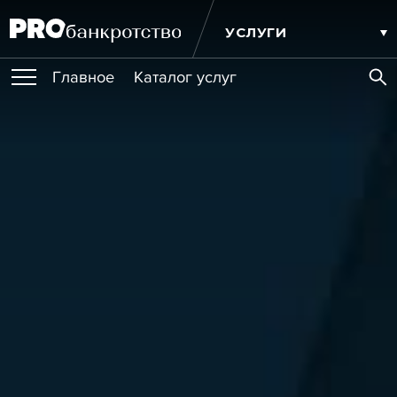
УСЛУГИ
Главное
Каталог услуг
ПУБЛИКАЦИИ
Публикации
МЕРОПРИЯТИЯ
Новости
Статьи
Эксперт PRO
Интервью
Крупные банкротства
Сюжеты
ОБУЧЕНИЯ
Мероприятия
Обучения
Онлайн-обучения
Книги
ИГРОКИ РЫНКА
Игроки рынка
Компании
Персоны
Кейсы
СЕРВИСЫ
Услуги
Услуги
РЕЙТИНГИ