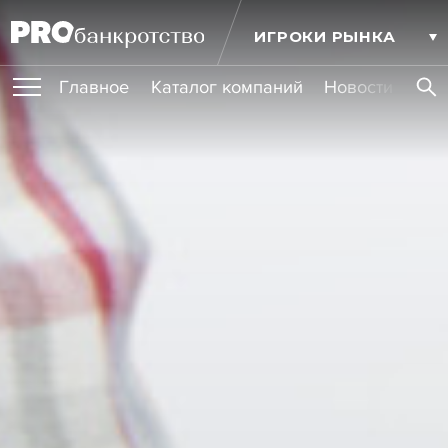
ИГРОКИ РЫНКА
Главное
Каталог компаний
Новости комп
ПУБЛИКАЦИИ
Публикации
МЕРОПРИЯТИЯ
Новости
Статьи
Эксперт PRO
Интервью
Крупные банкротства
Сюжеты
ОБУЧЕНИЯ
Мероприятия
Обучения
Онлайн-обучения
Книги
УСЛУГИ
Игроки рынка
Компании
Персоны
Кейсы
СЕРВИСЫ
Услуги
Услуги
РЕЙТИНГИ