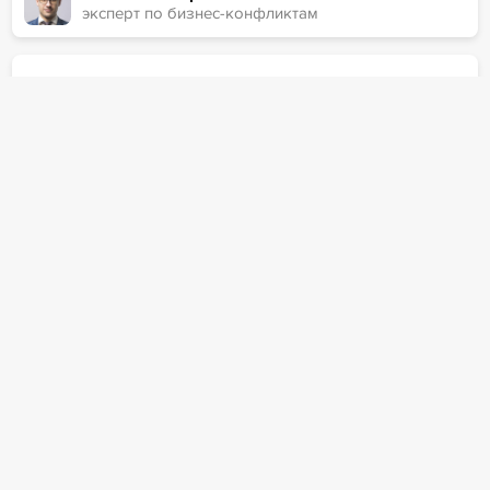
эксперт по бизнес-конфликтам
Другие кейсы компании
Сопровождение выездной налоговой
проверки
Защита бывшего руководителя
должника от субсидиарной
ответственности
Оспорена сделка по выводу активов
должника
Сопровождение процедуры включения
требований кредиторов