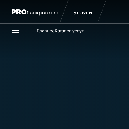
УСЛУГИ
Везде
Главное
Каталог услуг
Публикации
Новости
Статьи
Эксперт PRO
Интервью
Крупн
Мероприятия
Обучения
Онлайн-обучения
К
Игроки рынка
Компании
Персоны
Кейсы
Услуги
Услуги