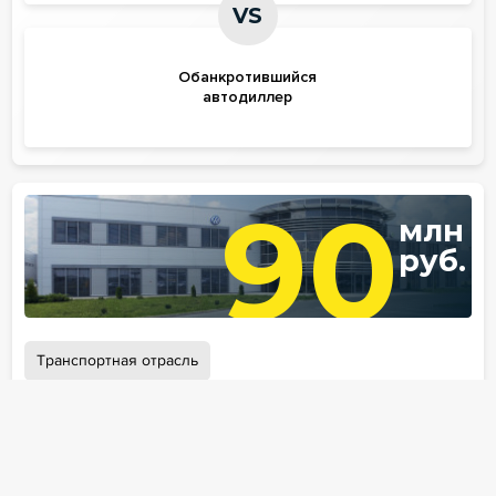
VS
Обанкротившийся
автодиллер
90
млн
руб.
Транспортная отрасль
VOLKSWAGEN GROUP RUS
Правовое сопровождение клиента в процессе
включения в реестр кредиторов
обанкротившегося автодилера на сумму около