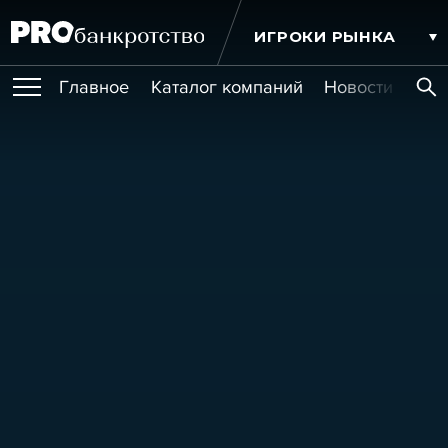
ИГРОКИ РЫНКА
Главное
Каталог компаний
Новости комп
ПУБЛИКАЦИИ
Публикации
МЕРОПРИЯТИЯ
Новости
Статьи
Эксперт PRO
Интервью
Крупные банкротства
Сюжеты
ОБУЧЕНИЯ
Мероприятия
Обучения
Онлайн-обучения
Книги
УСЛУГИ
Игроки рынка
Компании
Персоны
Кейсы
СЕРВИСЫ
Услуги
Услуги
РЕЙТИНГИ