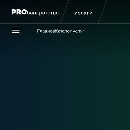
УСЛУГИ
Везде
Главное
Каталог услуг
Публикации
Новости
Статьи
Эксперт PRO
Интервью
Крупн
Мероприятия
Обучения
Онлайн-обучения
К
Игроки рынка
Компании
Персоны
Кейсы
Услуги
Услуги