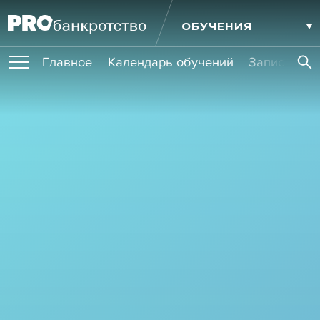
ОБУЧЕНИЯ
Главное
Календарь обучений
Записи обу
ПУБЛИКАЦИИ
Публикации
МЕРОПРИЯТИЯ
Новости
Статьи
Эксперт PRO
Интервью
Крупные банкротства
Сюжеты
ИГРОКИ РЫНКА
Мероприятия
Обучения
Онлайн-обучения
Книги
УСЛУГИ
Игроки рынка
Компании
Персоны
Кейсы
СЕРВИСЫ
Услуги
Услуги
РЕЙТИНГИ