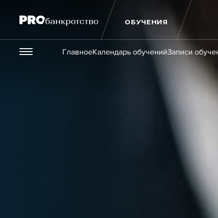
ОБУЧЕНИЯ
Везде
Главное
Календарь обучений
Записи обуче
Публикации
Новости
Статьи
Эксперт PRO
Интервью
Крупн
Мероприятия
Обучения
Онлайн-обучения
К
Игроки рынка
Компании
Персоны
Кейсы
Услуги
Услуги