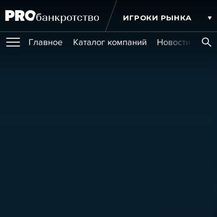
ИГРОКИ РЫНКА
Главное
Каталог компаний
Новости комп
ПУБЛИКАЦИИ
Публикации
МЕРОПРИЯТИЯ
Новости
Статьи
Эксперт PRO
Интервью
Крупные банкротства
Сюжеты
ОБУЧЕНИЯ
Мероприятия
Обучения
Онлайн-обучения
Книги
УСЛУГИ
Игроки рынка
Компании
Персоны
Кейсы
СЕРВИСЫ
Услуги
Услуги
РЕЙТИНГИ