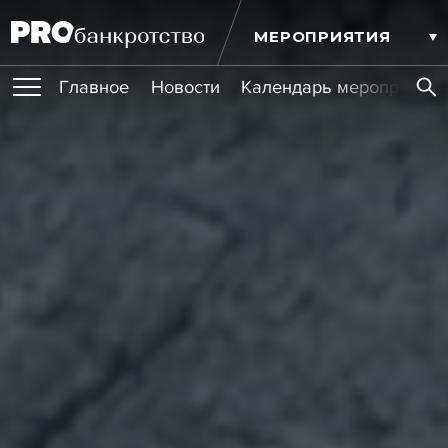
МЕРОПРИЯТИЯ
Главное
Новости
Календарь мероприятий
ПУБЛИКАЦИИ
Публикации
ОБУЧЕНИЯ
Новости
Статьи
Эксперт PRO
Интервью
Крупные банкротства
Сюжеты
ИГРОКИ РЫНКА
Мероприятия
Обучения
Онлайн-обучения
Книги
УСЛУГИ
Игроки рынка
Компании
Персоны
Кейсы
СЕРВИСЫ
Услуги
Услуги
РЕЙТИНГИ