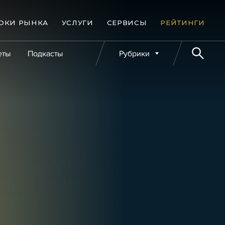
ОКИ РЫНКА
УСЛУГИ
СЕРВИСЫ
РЕЙТИНГИ
еты
Подкасты
Рубрики
е банкротства
Публикации