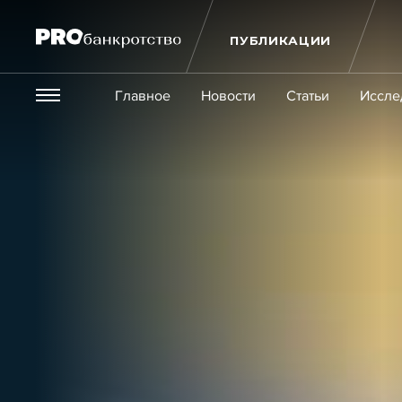
ПУБЛИКАЦИИ
Везде
Главное
Новости
Статьи
Иссле
Экономика и бизнес
Закон
Публикации
Новости
Статьи
Эксперт PRO
Интервью
Крупн
Мероприятия
Обучения
Онлайн-обучения
К
Игроки рынка
Компании
Персоны
Кейсы
Услуги
Услуги