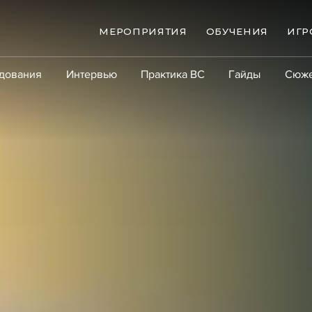
МЕРОПРИЯТИЯ
ОБУЧЕНИЯ
ИГР
дования
Интервью
Практика ВС
Гайды
Сюж
Практика
Сообщество
Эксперт PRO
Крупны
ые банкротства
Сюжеты
ниги