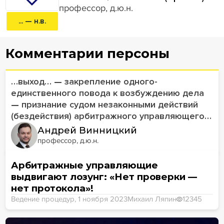
профессор, д.ю.н.
... — н.в.
Комментарии персоны
…выход…
—
закрепление одного-
единственного повода к возбуждению дела
—
признание судом незаконными действий
(бездействия) арбитражного управляющего…
Андрей Винницкий
профессор, д.ю.н.
Арбитражные управляющие
выдвигают лозунг: «Нет проверки —
нет протокола»!
Ведение процедур, 1 ноября 2023
Михаил Ляпин
12345