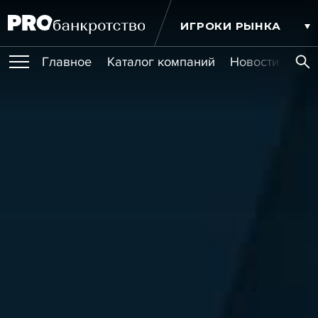
ИГРОКИ РЫНКА
Главное
Каталог компаний
Новости комп
ПУБЛИКАЦИИ
Публикации
МЕРОПРИЯТИЯ
Новости
Статьи
Эксперт PRO
Интервью
Крупные банкротства
Сюжеты
ОБУЧЕНИЯ
Мероприятия
Обучения
Онлайн-обучения
Книги
УСЛУГИ
Игроки рынка
Компании
Персоны
Кейсы
СЕРВИСЫ
Услуги
Услуги
РЕЙТИНГИ