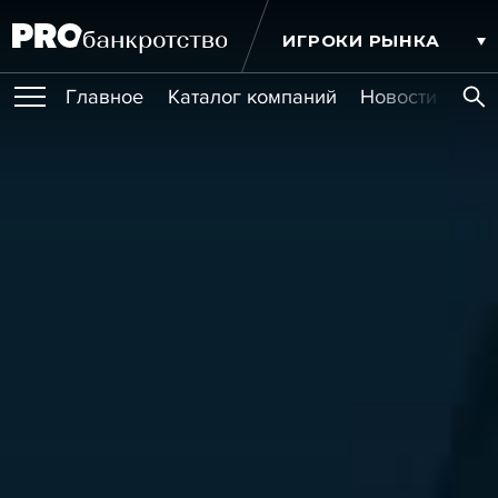
ИГРОКИ РЫНКА
Главное
Каталог компаний
Новости комп
ПУБЛИКАЦИИ
Публикации
МЕРОПРИЯТИЯ
Новости
Статьи
Эксперт PRO
Интервью
Крупные банкротства
Сюжеты
ОБУЧЕНИЯ
Мероприятия
Обучения
Онлайн-обучения
Книги
УСЛУГИ
Игроки рынка
Компании
Персоны
Кейсы
СЕРВИСЫ
Услуги
Услуги
РЕЙТИНГИ