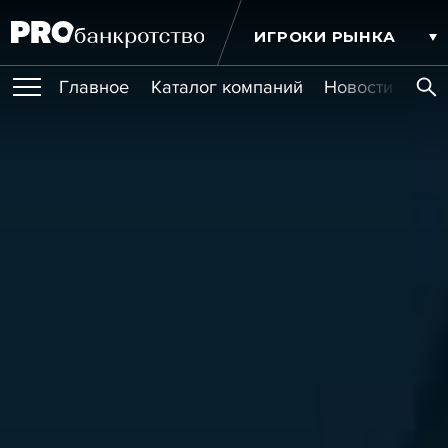
ИГРОКИ РЫНКА
Главное
Каталог компаний
Новости комп
ПУБЛИКАЦИИ
Публикации
МЕРОПРИЯТИЯ
Новости
Статьи
Эксперт PRO
Интервью
Крупные банкротства
Сюжеты
ОБУЧЕНИЯ
Мероприятия
Обучения
Онлайн-обучения
Книги
УСЛУГИ
Игроки рынка
Компании
Персоны
Кейсы
СЕРВИСЫ
Услуги
Услуги
РЕЙТИНГИ