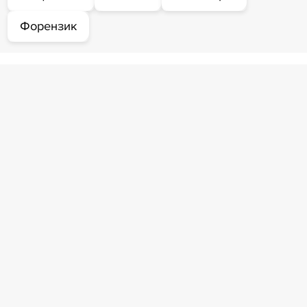
Форензик
Профессиональный опыт
Коллегия адвокатов
«Регионсервис»
член Общественной палаты РФ,
председатель коллегии
2000 — н.в.
Комментарии персоны
Мы рады объявить о назначениях, которые
отражают развитие внутренних талантов и
укрепление нашей команды. Рост
профессионалов внутри Коллегии – это