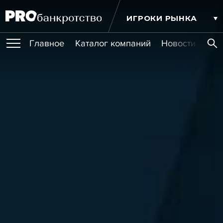
ИГРОКИ РЫНКА
Главное
Каталог компаний
Новости комп
ПУБЛИКАЦИИ
Публикации
МЕРОПРИЯТИЯ
Новости
Статьи
Эксперт PRO
Интервью
Крупные банкротства
Сюжеты
ОБУЧЕНИЯ
Мероприятия
Обучения
Онлайн-обучения
Книги
УСЛУГИ
Игроки рынка
Компании
Персоны
Кейсы
СЕРВИСЫ
Услуги
Услуги
РЕЙТИНГИ