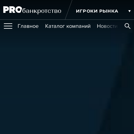
ИГРОКИ РЫНКА
Главное
Каталог компаний
Новости комп
ПУБЛИКАЦИИ
Публикации
МЕРОПРИЯТИЯ
Новости
Статьи
Эксперт PRO
Интервью
Крупные банкротства
Сюжеты
ОБУЧЕНИЯ
Мероприятия
Обучения
Онлайн-обучения
Книги
УСЛУГИ
Игроки рынка
Компании
Персоны
Кейсы
СЕРВИСЫ
Услуги
Услуги
РЕЙТИНГИ