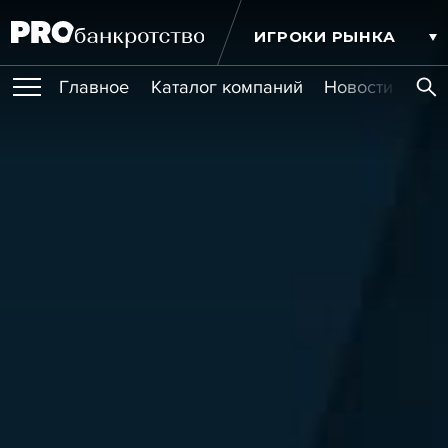
ИГРОКИ РЫНКА
Главное
Каталог компаний
Новости комп
ПУБЛИКАЦИИ
Публикации
МЕРОПРИЯТИЯ
Новости
Статьи
Эксперт PRO
Интервью
Крупные банкротства
Сюжеты
ОБУЧЕНИЯ
Мероприятия
Обучения
Онлайн-обучения
Книги
УСЛУГИ
Игроки рынка
Компании
Персоны
Кейсы
СЕРВИСЫ
Услуги
Услуги
РЕЙТИНГИ