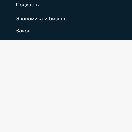
Подкасты
Экономика и бизнес
Закон
Практика
Новости
Статьи
Эксперт PRO
Применить фильтры
Сообщество
Интервью
Гайды
Крупные банкротства
Гайды
Сюжеты
Исследования
Крупные банкротства
Мероприятия
Главное