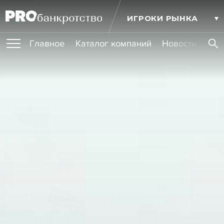
ИГРОКИ РЫНКА
Главное
Каталог компаний
Новости комп
ПУБЛИКАЦИИ
Публикации
МЕРОПРИЯТИЯ
Новости
Статьи
Эксперт PRO
Интервью
Крупные банкротства
Сюжеты
ОБУЧЕНИЯ
Мероприятия
Обучения
Онлайн-обучения
Книги
УСЛУГИ
Игроки рынка
Компании
Персоны
Кейсы
СЕРВИСЫ
Услуги
Услуги
РЕЙТИНГИ