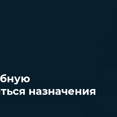
ебную
иться назначения