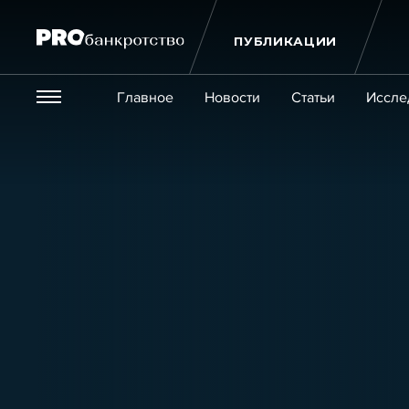
ПУБЛИКАЦИИ
Везде
Главное
Новости
Статьи
Иссле
Экономика и бизнес
Закон
Публикации
Новости
Статьи
Эксперт PRO
Интервью
Крупн
Мероприятия
Обучения
Онлайн-обучения
К
Игроки рынка
Компании
Персоны
Кейсы
Услуги
Услуги