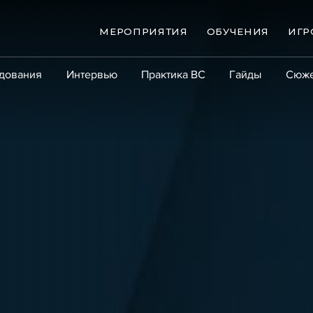
МЕРОПРИЯТИЯ
ОБУЧЕНИЯ
ИГР
дования
Интервью
Практика ВС
Гайды
Сюж
Практика
Сообщество
Эксперт PRO
Крупны
ые банкротства
Сюжеты
ниги