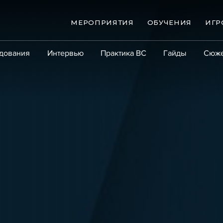
МЕРОПРИЯТИЯ
ОБУЧЕНИЯ
ИГР
дования
Интервью
Практика ВС
Гайды
Сюж
Практика
Сообщество
Эксперт PRO
Крупны
ые банкротства
Сюжеты
ниги