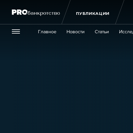
ПУБЛИКАЦИИ
Везде
Главное
Новости
Статьи
Иссле
Экономика и бизнес
Закон
Публикации
Новости
Статьи
Эксперт PRO
Интервью
Крупн
Мероприятия
Обучения
Онлайн-обучения
К
Игроки рынка
Компании
Персоны
Кейсы
Услуги
Услуги