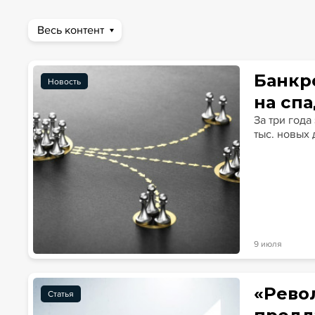
Весь контент
Новости
Статьи
Эксперт PRO
Интервью
Банкр
Новость
на сп
За три года
тыс. новых 
9 июля
«Рево
Статья