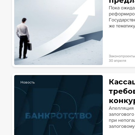
предл
Пока ожида
реформиров
Государств
же тематику
Законопроект
30 апреля
Касса
Новость
требо
конку
Апелляция 
залогового 
при непога
залоговому