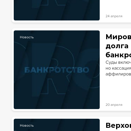
24 апреля
Миров
Новость
долга
банкр
Суды включ
но кассация
аффилиров
20 апреля
Верхо
Новость