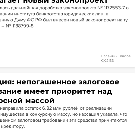
агает новый законопроект
лась дальнейшая доработка законопроекта № 1172553-7 о
ании института банкротства юридических лиц, в
енную Думу ФС РФ был внесен новый законопроект на ту
 – № 1188799-8.
ы
Валентин Власов
2133
ция: непогашенное залоговое
вание имеет приоритет над
рсной массой
направила остаток 6,82 млн рублей от реализации
имущества в конкурсную массу, но кассация указала, что
шенном залоговом требовании эти средства причитаются
 кредитору.