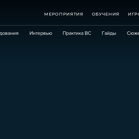
МЕРОПРИЯТИЯ
ОБУЧЕНИЯ
ИГР
дования
Интервью
Практика ВС
Гайды
Сюж
Практика
Сообщество
Эксперт PRO
Крупны
ые банкротства
Сюжеты
ниги