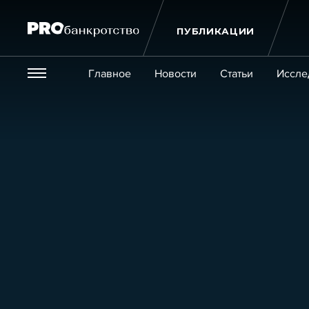
ПУБЛИКАЦИИ
Везде
Главное
Новости
Статьи
Иссле
Экономика и бизнес
Закон
Публикации
Новости
Статьи
Эксперт PRO
Интервью
Крупн
Мероприятия
Обучения
Онлайн-обучения
К
Игроки рынка
Компании
Персоны
Кейсы
Услуги
Услуги