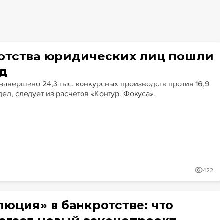
Гайды
Крупные банкротства
Сюжеты
отства юридических лиц пошли
ад
 завершено 24,3 тыс. конкурсных производств против 16,9
дел, следует из расчетов «Контур. Фокуса».
422
люция» в банкротстве: что