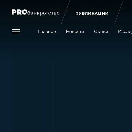
ПУБЛИКАЦИИ
Везде
Главное
Новости
Статьи
Иссле
Экономика и бизнес
Закон
Публикации
Новости
Статьи
Эксперт PRO
Интервью
Крупн
Мероприятия
Обучения
Онлайн-обучения
К
Игроки рынка
Компании
Персоны
Кейсы
Услуги
Услуги