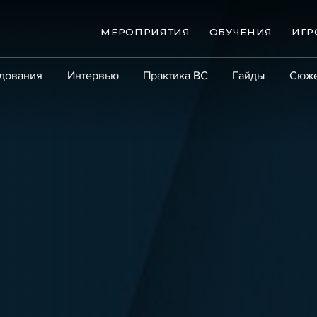
МЕРОПРИЯТИЯ
ОБУЧЕНИЯ
ИГР
дования
Интервью
Практика ВС
Гайды
Сюж
Практика
Сообщество
Эксперт PRO
Крупны
ые банкротства
Сюжеты
ниги