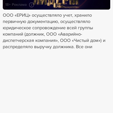
18+ Реклама
ООО «ЕРИЦ» осуществляло учет, хранило
первичную документацию, осуществляло
юридическое сопровождение всей группы
компаний (должник, ООО «Аварийно-
диспетчерская компания», ООО «Чистый дом») и
распределяло выручку должника. Все они
находились по одному и тому же адресу. В
преддверии и после возбуждения в отношении
должника дела о банкротстве большинство
домов, находившихся в управлении должника,
перешли в управление также аффилированной
организации — ООО «Инвест», руководителем
которого был Валерий Решетников.
Также аффилированность ООО «ЕРИЦ» к
должнику обосновывается через
заинтересованность лиц, контролирующих ООО